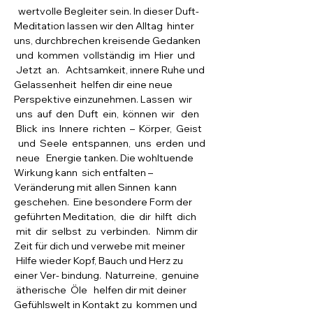
  wertvolle Begleiter sein. In dieser Duft-
Meditation lassen wir den Alltag  hinter 
uns, durchbrechen kreisende Gedanken 
 und  kommen  vollständig  im  Hier  und 
 Jetzt  an.   Achtsamkeit, innere Ruhe und 
Gelassenheit  helfen dir eine neue 
Perspektive einzunehmen. Lassen  wir 
 uns  auf  den  Duft  ein,  können  wir   den 
 Blick  ins  Innere  richten  –  Körper,  Geist 
  und  Seele  entspannen,  uns  erden  und 
 neue   Energie tanken. Die wohltuende 
Wirkung kann  sich entfalten – 
Veränderung mit allen Sinnen  kann 
geschehen.  Eine besondere Form der 
geführten Meditation,  die  dir  hilft  dich 
 mit  dir  selbst  zu  verbinden.   Nimm dir 
Zeit für dich und verwebe mit meiner 
 Hilfe wieder Kopf, Bauch und Herz zu 
einer Ver- bindung.  Naturreine,  genuine 
 ätherische  Öle   helfen dir mit deiner 
Gefühlswelt in Kontakt zu  kommen und 