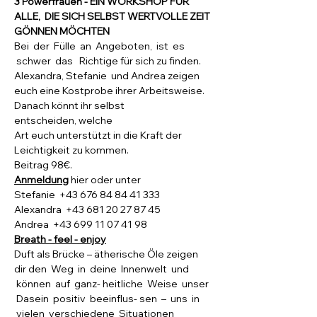
3 Powerfrauen - EIN WORKSHOP FÜR 
ALLE,  DIE SICH SELBST WERTVOLLE ZEIT 
GÖNNEN MÖCHTEN
Bei  der  Fülle  an  Angeboten,  ist  es 
 schwer  das   Richtige für sich zu finden.
Alexandra, Stefanie  und Andrea zeigen 
euch eine Kostprobe ihrer Arbeitsweise.
Danach könnt ihr selbst 
entscheiden, welche 
Art euch unterstützt in die Kraft der 
Leichtigkeit zu kommen.
Beitrag 98€.
Anmeldung
 hier oder unter
Stefanie  +43 676 84 84 41 333
Alexandra  +43 681 20 27 87 45
Andrea  +43 699 11 07 41 98
Breath - feel - enjoy
Duft als Brücke – ätherische Öle zeigen 
dir den  Weg  in  deine  Innenwelt  und 
 können  auf  ganz- heitliche  Weise  unser 
 Dasein  positiv  beeinflus- sen  –  uns  in 
 vielen  verschiedene  Situationen 