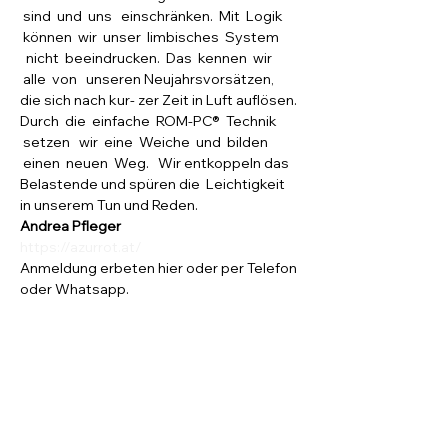
 sind  und  uns   einschränken.  Mit  Logik 
 können  wir  unser  limbisches  System 
  nicht  beeindrucken.  Das  kennen  wir 
 alle  von   unseren Neujahrsvorsätzen, 
die sich nach kur- zer Zeit in Luft auflösen. 
Durch  die  einfache  ROM-PC®  Technik 
 setzen   wir  eine  Weiche  und  bilden 
 einen  neuen  Weg.   Wir entkoppeln das 
Belastende und spüren die  Leichtigkeit 
in unserem Tun und Reden.
Andrea Pfleger
https://azurrot.at/
Anmeldung erbeten hier oder per Telefon 
oder Whatsapp.
Diese Veranstaltung teilen