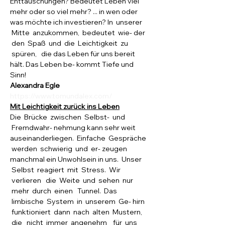
Enttäuschungen? Bedeutet Leben viel 
mehr oder so viel mehr? ... in wen oder 
was möchte ich investieren? In  unserer 
 Mitte  anzukommen,  bedeutet  wie- der 
 den  Spaß  und  die  Leichtigkeit  zu 
 spüren,   die das Leben für uns bereit 
hält. Das Leben be- kommt Tiefe und 
Sinn!
Alexandra Egle
https://www.tomundalex.com/
Mit Leichtigkeit zurück ins Leben
Die  Brücke  zwischen  Selbst-  und 
 Fremdwahr- nehmung kann sehr weit 
auseinanderliegen.  Einfache  Gespräche 
 werden  schwierig  und  er- zeugen 
manchmal ein Unwohlsein in uns.  Unser 
 Selbst  reagiert  mit  Stress.  Wir 
 verlieren   die  Weite  und  sehen  nur 
 mehr  durch  einen   Tunnel.  Das 
 limbische  System  in  unserem  Ge- hirn 
 funktioniert  dann  nach  alten  Mustern, 
 die   nicht  immer  angenehm    für  uns 