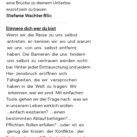
eine Brücke zu deinem Unterbe- 
wusstsein zu bauen.
Stefanie Wachter BSc
https://www.sinnes-wandel.at/
Erinnere dich wer du bist
Wenn  wir  die  Reise  zu  uns  selbst 
 antreten,  er- kennen  wir,  wo  und  warum 
 wir  uns,  von  uns   selbst  entfernt 
 haben.  Die  Barrieren  die  uns   hindern 
 uns  selbst  zu  vertrauen  werden  sicht- 
bar. Hinter jeder Enttäuschung und jedem 
Her- zensbruch  eröffnen  sich 
 Fähigkeiten,  die  wir   versprochen 
 haben  in  die  Welt  zu  tragen.  Wir 
  erkennen, wer wir sind.  Mit einfachen 
Tools, gehen wir der Frage nach,  was wir 
in unserem Leben wirklich wollen. 
 ...einfach existieren?  ... einen 
bestimmten Ablauf befolgen? ... 
Pflichten, Rollen erfüllen? ...oder  ist  es 
 genug  der  Krisen,  der  Konflikte,   der 