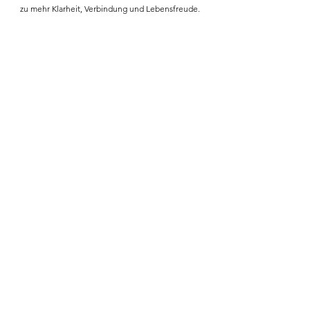
zu mehr Klarheit, Verbindung und Lebensfreude.
Kontakt
Zippersfeld 24a
6844 Altach
Praxis:
Achstrasse 20
6844 Altach
Email
www.tomundalex.com