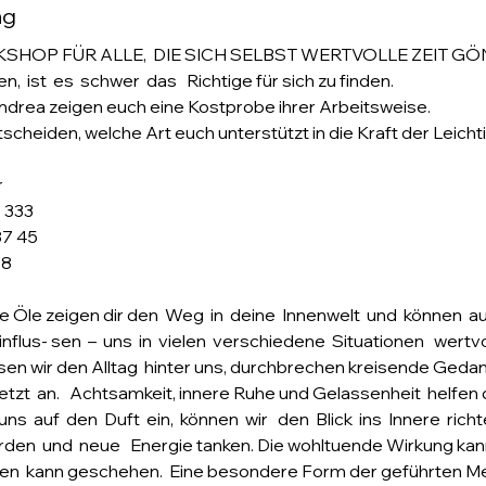
ng
ORKSHOP FÜR ALLE,  DIE SICH SELBST WERTVOLLE ZEIT
n,  ist  es  schwer  das   Richtige für sich zu finden. 
ndrea zeigen euch eine Kostprobe ihrer Arbeitsweise. 
tscheiden, welche Art euch unterstützt in die Kraft der Leich
r
1 333
87 45
98
 Öle zeigen dir den  Weg  in  deine  Innenwelt  und  können  au
nflus- sen  –  uns  in  vielen  verschiedene  Situationen   wertvo
sen wir den Alltag  hinter uns, durchbrechen kreisende Geda
  Jetzt  an.   Achtsamkeit, innere Ruhe und Gelassenheit  helfen
 auf  den  Duft  ein,  können  wir   den  Blick  ins  Innere  richte
rden  und  neue   Energie tanken. Die wohltuende Wirkung kann 
n  kann geschehen.  Eine besondere Form der geführten Meditati