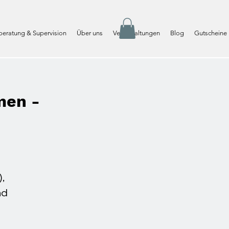
eratung & Supervision
Über uns
Veranstaltungen
Blog
Gutscheine
men -
,
nd