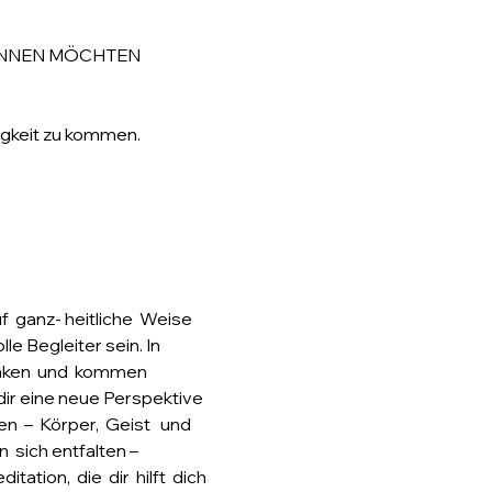
 GÖNNEN MÖCHTEN
tigkeit zu kommen.
f  ganz- heitliche  Weise 
lle Begleiter sein. In 
nken  und  kommen 
 dir eine neue Perspektive 
n  –  Körper,  Geist   und 
 sich entfalten – 
on,  die  dir  hilft  dich 