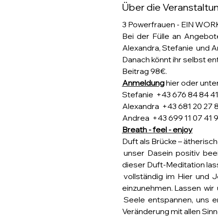
Über die Veranstaltu
3 Powerfrauen - EIN W
Bei  der  Fülle  an  Angebote
Alexandra, Stefanie  und A
Danach könnt ihr selbst en
Beitrag 98€.
Anmeldung
 hier oder unte
Stefanie  +43 676 84 84 4
Alexandra  +43 681 20 27 
Andrea  +43 699 11 07 41 
Breath - feel - enjoy
Duft als Brücke – ätherische
 unser  Dasein  positiv  beei
dieser Duft-Meditation las
 vollständig  im  Hier  und
einzunehmen. Lassen  wir  uns 
 Seele  entspannen,  uns  e
Veränderung mit allen Sinne