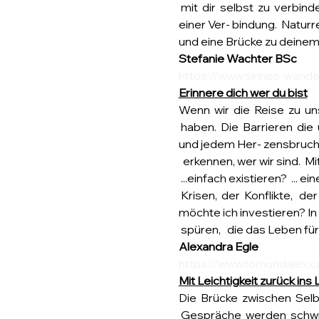
 mit  dir  selbst  zu  verbi
einer Ver- bindung.  Naturr
und eine Brücke zu deinem
Stefanie Wachter BSc
https://www.sinnes-wandel
Erinnere dich wer du bist
Wenn  wir  die  Reise  zu  un
 haben.  Die  Barrieren  die
und jedem Her- zensbruch  er
  erkennen, wer wir sind.  
 ...einfach existieren?  ... 
 Krisen,  der  Konflikte,  
möchte ich investieren? In 
 spüren,   die das Leben fü
Alexandra Egle
https://www.tomundalex.
Mit Leichtigkeit zurück ins
Die  Brücke  zwischen  Sel
 Gespräche  werden  schwier