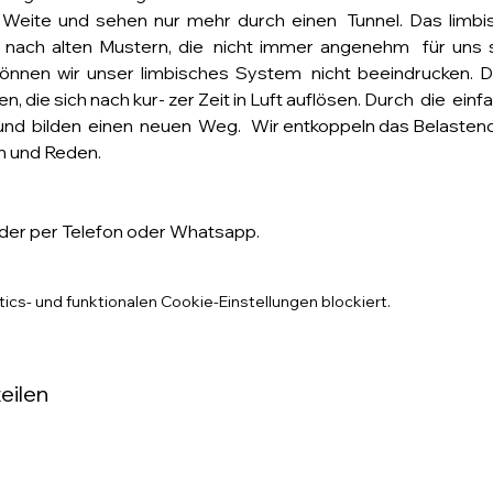
ie  Weite  und  sehen  nur  mehr  durch  einen   Tunnel.  Das  lim
  nach  alten  Mustern,  die   nicht  immer  angenehm    für  uns  
 können  wir  unser  limbisches  System   nicht  beeindrucken.  Da
, die sich nach kur- zer Zeit in Luft auflösen. Durch  die  ei
  und  bilden  einen  neuen  Weg.   Wir entkoppeln das Belaste
un und Reden.
der per Telefon oder Whatsapp.
cs- und funktionalen Cookie-Einstellungen blockiert.
eilen