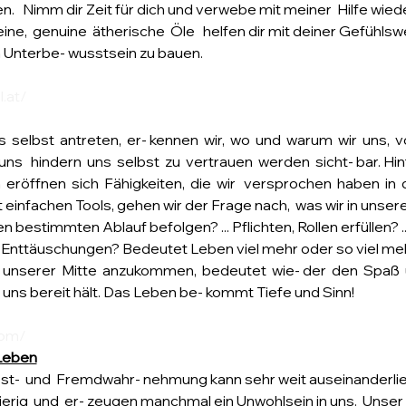
nden.   Nimm dir Zeit für dich und verwebe mit meiner  Hilfe wie
eine,  genuine  ätherische  Öle   helfen dir mit deiner Gefühls
 Unterbe- wusstsein zu bauen.
.at/
s  selbst  antreten,  er- kennen  wir,  wo  und  warum  wir  uns,  v
  uns   hindern  uns  selbst  zu  vertrauen  werden  sicht- bar. 
öffnen  sich  Fähigkeiten,  die  wir   versprochen  haben  in  di
Mit einfachen Tools, gehen wir der Frage nach,  was wir in unser
einen bestimmten Ablauf befolgen? ... Pflichten, Rollen erfüllen? ..
 der Enttäuschungen? Bedeutet Leben viel mehr oder so viel mehr
 unserer  Mitte  anzukommen,  bedeutet  wie- der  den  Spaß  un
r uns bereit hält. Das Leben be- kommt Tiefe und Sinn!
com/
 Leben
bst-  und  Fremdwahr- nehmung kann sehr weit auseinanderlie
ig  und  er- zeugen manchmal ein Unwohlsein in uns.  Unser  S