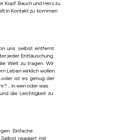
der Kopf, Bauch und Herz zu 
welt in Kontakt zu  kommen 
on  uns   selbst  entfernt 
Hinter jeder Enttäuschung 
e  Welt  zu  tragen.  Wir 
em Leben wirklich wollen. 
.oder  ist  es  genug  der 
? ... in wen oder was 
d  die  Leichtigkeit  zu 
gen.  Einfache 
elbst  reagiert  mit 