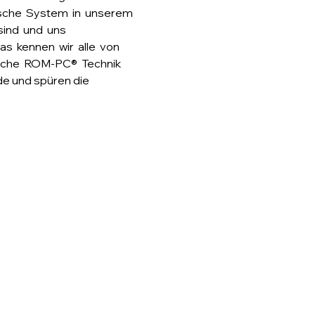
bische  System  in  unserem 
sind  und  uns 
s  kennen  wir  alle  von 
nfache  ROM-PC®  Technik 
nde und spüren die 